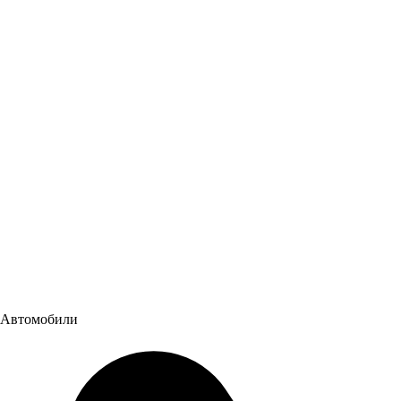
ДЕНЬ КЛИЕНТА И ПОСТАВЩИКА ПАО "КАМАЗ"
ГК "Луидор" приняла участие в Дне клиента и поставщика
ПАО "КАМАЗ" в Нижнем Новгороде.
15.10.2021
Автомобили
Новости