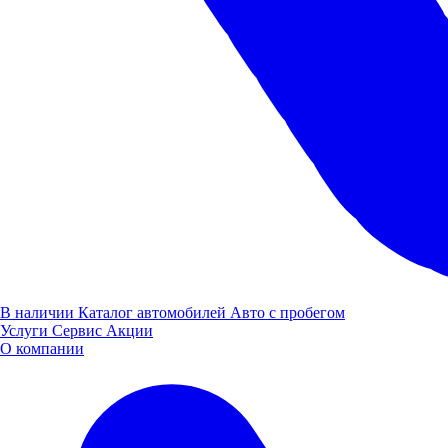
индивидуальной защиты предприятия Нижегородской
области и сохранить свои позиции в краткосрочной и
долгосрочной перспективе. В 2021 году завод получил
целевой займ на сумму 103 млн. руб. на проект
"Модернизация действующего производства с целью
повышения производительности труда на «Заводе Труд».
Данный кредит будет направлен на модернизацию
инженерной и производственной инфраструктуры. Благодаря
программе на заводе было создано 54 новых рабочих мест и
увеличена производительность по ряду направлений на 20%.
В наличии
Каталог автомобилей
Авто с пробегом
Услуги
Сервис
Акции
О компании