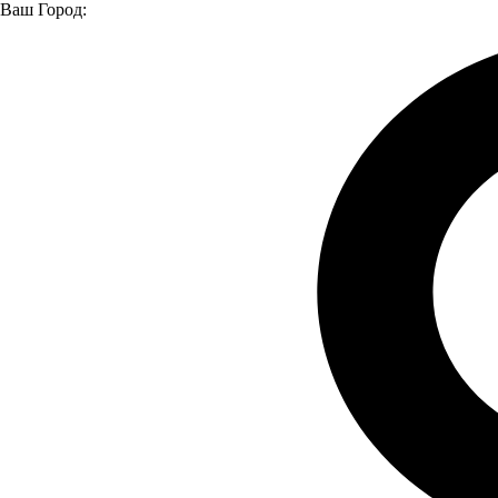
Ваш Город:
Главная страница
О компании
Новости
ЗАВОД "ТРУД" ПОСЕТИЛИ ЕВГЕНИЙ ЛЮЛИН И
МАКСИМ ЧЕРКАСОВ
ЗАВОД "ТРУД" ПОСЕТИЛИ
ЕВГЕНИЙ ЛЮЛИН И МАКСИМ
ЧЕРКАСОВ
29.03.2023
В рамках реализации государственных программ и программ
Правительства Нижегородской области по поддержке и
техническому перевооружению промышленных предприятий
региона «Завод Труд» 7 декабря посетили председатель
Законодательного собрания Нижегородской области Евгений
Люлин и министр промышленности, торговли и
предпринимательства Нижегородской области Максим
Черкасов.