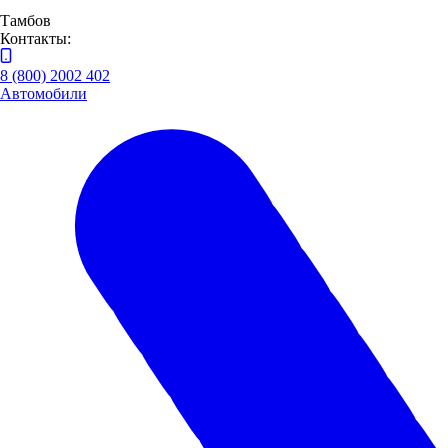
Тамбов
Контакты:
8 (800) 2002 402
Автомобили
В результате на заводе были запущены новые направления:
лентоткацкое и производство трехслойных масок. Благодаря
данным мероприятиям в непростое для всей экономики время
«Завод Труд» смог оперативно обеспечить средствами