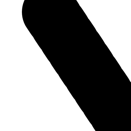
ГК "ЛУИДОР" ПРОДОЛЖАЕТ РАБОТУ ПО
ЛОКАЛИЗАЦИИ АВТОКОМПОНЕНТНОЙ БАЗЫ
Заместитель министра промышленности и торговли России
Альберт Каримов ознакомился с процессом доработки
автомобилей и производства автокомпонентов на мощностях