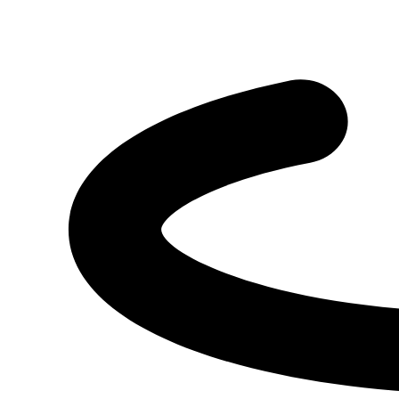
затрат, связанных с оплатой услуг по добровольной
сертификации. В рамках программы «Завод Труд» приобрел
несколько единиц современного оборудования:
лентоткацкого, линии по производству гигиенических масок
для защиты лица, швейного, токарного, лазерного.