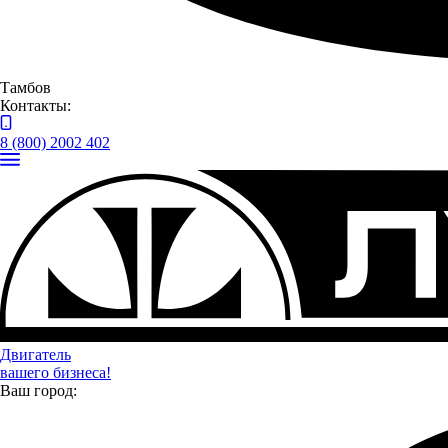
Тамбов
Контакты:
В рамках совещания обсудили итоги реализации в нашей
8 (800) 2002 402
области федеральных и региональных программ поддержки
предприятий группы компаний «Луидор».
Двигатель
вашего бизнеса!
Ваш город: