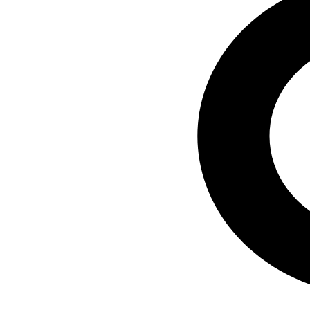
В соответствии с постановлением Правительства
Нижегородской области ЗАО «Завод Труд» начиная с 2018
года активно участвует в программах по возмещению части
затрат, связанных с приобретением оборудования, оплатой
процентов по инвестиционным кредитам, а также части