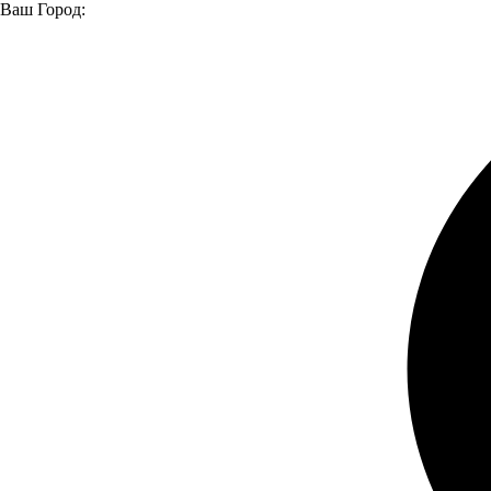
Ваш Город:
Главная страница
Модельный ряд
Автомобили в наличии
Большой выбор автомобилей и техники
Легковые
Легкие коммерческие