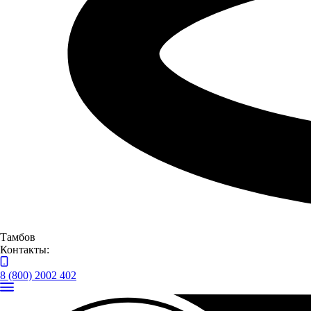
Выполнение более 100 заказов в сутки;
Персональный менеджер, ведущий каждый заказ от
заявки до доставки до клиента;
Индивидуальные скидки для постоянных и оптовых
клиентов.
Производители-поставщики фирменных деталей
Тамбов
Контакты:
8 (800) 2002 402