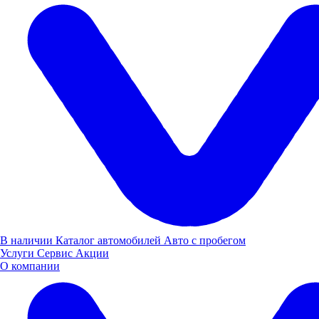
Тамбов, Моршанское шоссе 24Б
Построить маршрут
Пн-Пт: 08:00-20:00, Выходные: 08:00-18:00
8 (800) 505 61 77
Техцентр КАМАЗ в Тамбове
В наличии
Каталог автомобилей
Авто с пробегом
Услуги
Сервис
Акции
О компании