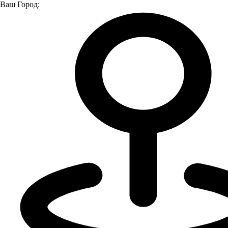
Ваш Город:
Главная страница
Модельный ряд
Модельный ряд
Трактора и техника
Оборудование для коммунальных и сельхозработ
Модельный ряд
Все модели
Тракторы
Техника для строительства и дорог
Оборудование для коммунальных и сельхозработ
Не нашли нужный автомобиль?
Подберём для вас идеальный вариант!
Подберем автомобиль под ваши задачи и потребности,
создадим технику для вашего бизнеса, подготовим самые
выгодные условия приобретения.
Я даю
согласие
на обработку своих персональных данных
Я даю
согласие
на направление рекламно-