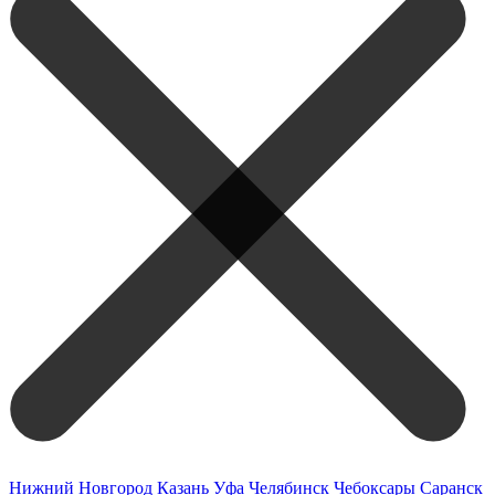
Нижний Новгород
Казань
Уфа
Челябинск
Чебоксары
Саранск