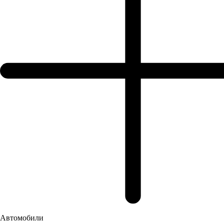
Тамбов, ул. Кавалерийская, 7а
Построить маршрут
Автомобили